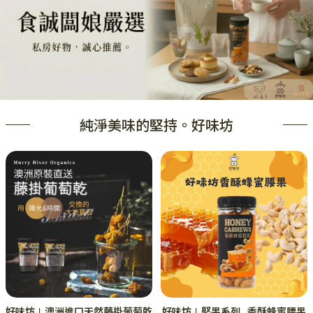
純淨美味的堅持。好味坊
好味坊∣澳洲進口天然藤掛葡萄乾
好味坊∣堅果系列_香酥蜂蜜腰果