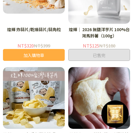
煌輝 炸蒜片/乾燥蒜片/蒜角粒
煌輝｜ 2026 無鹽洋芋片 100%台
灣馬鈴薯（100g）
NT$320
NT$399
NT$125
NT$180
加入購物車
已售完