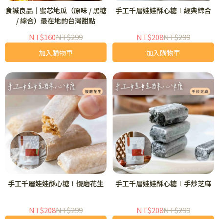
食誠良品｜蜜芯地瓜（原味 / 黑糖
手工千層娃娃酥心糖∣經典綜合
/ 綜合）最在地的台灣甜點
NT$160
NT$299
NT$208
NT$299
加入購物車
加入購物車
手工千層娃娃酥心糖∣慢磨花生
手工千層娃娃酥心糖∣手炒芝麻
NT$208
NT$299
NT$208
NT$299