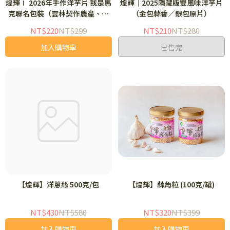
煌輝∣ 2026年手作洋芋片 我是馬
煌輝｜2025隱藏版雙風味洋芋片
克聯名包裝（雲林契作農產、傳
（金包蒜香／銀包原片）
統工藝減油配方、金黃酥脆限量
NT$220
NT$299
NT$210
NT$280
供應）
加入購物車
已售完
【煌輝】洋蔥絲 500克/包
【煌輝】蒜角粒 (100克/罐)
NT$430
NT$580
NT$320
NT$399
加入購物車
加入購物車