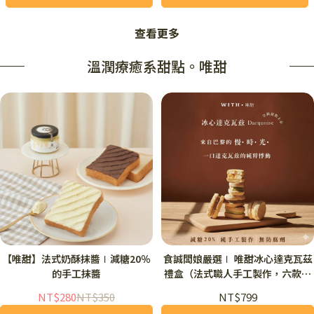
查看更多
溫潤療癒系甜點。唯甜
【唯甜】法式奶酥抹醬∣減糖20％
食誠闆娘嚴選∣ 唯甜冰心達克瓦茲
的手工抹醬
禮盒（法式職人手工製作，六款爆
餡流心減糖風味）
NT$280
NT$350
NT$799