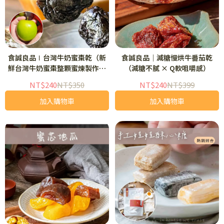
食誠良品∣台灣牛奶蜜棗乾（新
食誠良品｜減糖慢烘牛番茄乾
鮮台灣牛奶蜜棗整顆蜜煉製作，
（減糖不膩 × Q軟咀嚼感）
咀嚼Q軟不黏牙)
NT$240
NT$350
NT$240
NT$399
加入購物車
加入購物車